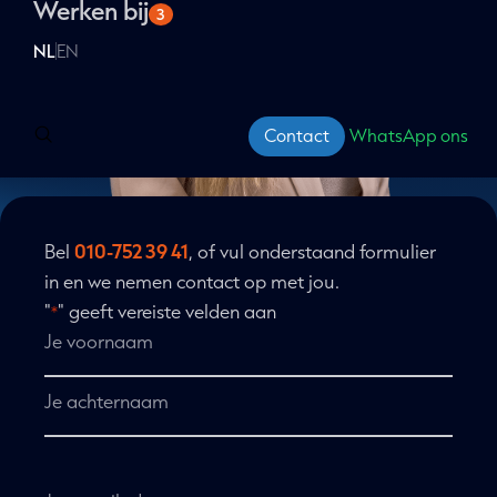
Social advertising
Werken bij
Microsoft Ads
Over Clever Campus
3
Onze missie & visie
Conversie Optimalisatie
VWO
Food For Thought event
Alle Advertising services
Onze aanpak
WordPress
Channable
Websites
A/B testen
Trainingen
NL
EN
Onze experts
Onze vacatures
WooCommerce
Meta Ads
Gratis webinars
Alle Insights services
Onze prijzenkast
Webinars terugkijken
Magento 2
Contact
WhatsApp ons
Bel
010-752 39 41
, of vul onderstaand formulier
in en we nemen contact op met jou.
"
" geeft vereiste velden aan
*
Naam
*
Voornaam
Achternaam
E-