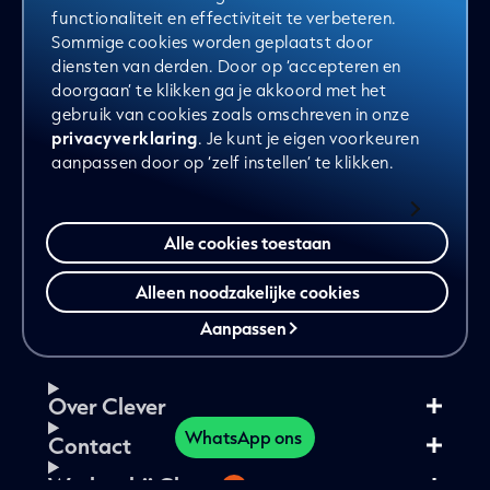
functionaliteit en effectiviteit te verbeteren.
Sommige cookies worden geplaatst door
Naam
, het laatste
diensten van derden. Door op ‘accepteren en
Clever nieuws volgen?
doorgaan’ te klikken ga je akkoord met het
gebruik van cookies zoals omschreven in onze
Meld je dan aan voor de Clever nieuwsbrief.
privacyverklaring
. Je kunt je eigen voorkeuren
E-
aanpassen door op ‘zelf instellen’ te klikken.
mailadres
(Vereist)
Alle cookies toestaan
Aanmelden
Alleen noodzakelijke cookies
Aanpassen
Over Clever
WhatsApp ons
Contact
Werken bij Clever
3