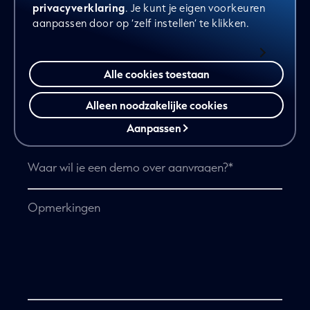
privacyverklaring
. Je kunt je eigen voorkeuren
aanpassen door op ‘zelf instellen’ te klikken.
Alle cookies toestaan
Neem gerust vrijblijvend contact met ons op.
"
" geeft vereiste velden aan
*
Alleen noodzakelijke cookies
Naam
*
Aanpassen
Voornaam
Achternaam
E-
mailadres
*
Telefoonnummer
Organisatie
*