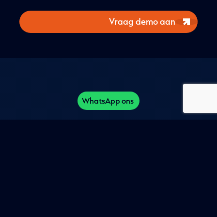
Demo
aanvraag
keuze
*
Opmerkingen
WhatsApp ons
Vraag demo aan