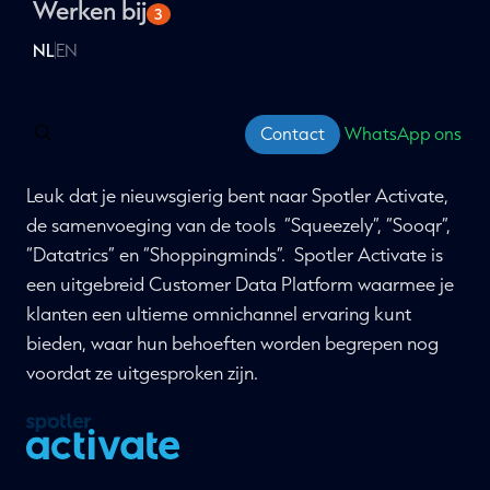
Social advertising
Werken bij
Microsoft Ads
Over Clever Campus
3
Onze missie & visie
Conversie Optimalisatie
VWO
Food For Thought event
Alle Advertising services
Onze aanpak
WordPress
Channable
Websites
A/B testen
Trainingen
NL
EN
Onze experts
Onze vacatures
WooCommerce
Meta Ads
Gratis webinars
Alle Insights services
Onze prijzenkast
Webinars terugkijken
Magento 2
Spotler Activate
Contact
WhatsApp ons
Leuk dat je nieuwsgierig bent naar Spotler Activate,
de samenvoeging van de tools “Squeezely”, “Sooqr”,
“Datatrics” en “Shoppingminds”. Spotler Activate is
een uitgebreid Customer Data Platform waarmee je
klanten een ultieme omnichannel ervaring kunt
bieden, waar hun behoeften worden begrepen nog
voordat ze uitgesproken zijn.