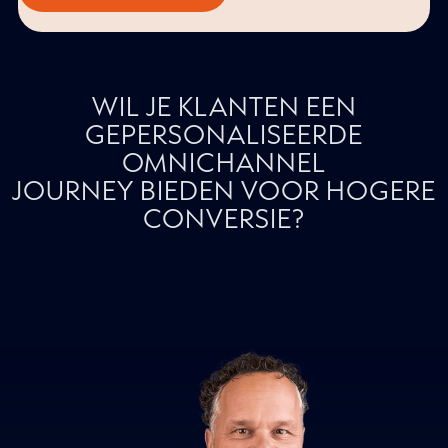
Activate een volledig gepersonaliseerde klantreis
gecreëerd. Door slim gebruik te maken van first-
party data en het 360° klantprofiel, hebben we de
conversie verhoogd en van eenmalige kopers loyale
klanten gemaakt. Benieuwd hoe we dit hebben
aangepakt? Lees de volledige case!
Bekijk deze case
WIL JE KLANTEN EEN
GEPERSONALISEERDE