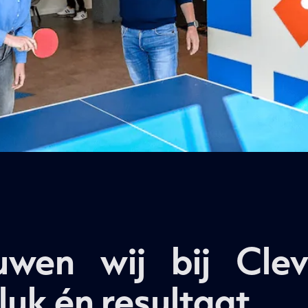
wen wij bij Cle
uk én resultaat