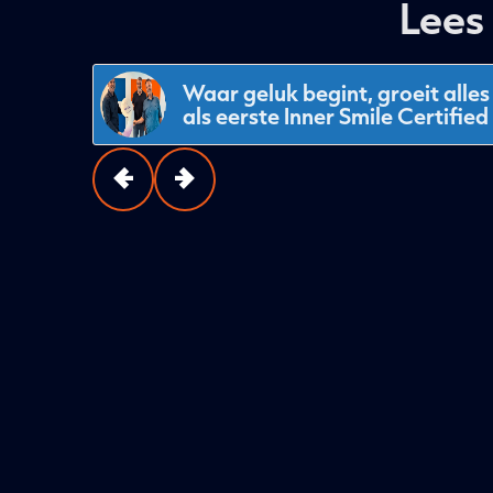
Lees
Waar geluk begint, groeit alle
als eerste Inner Smile Certified