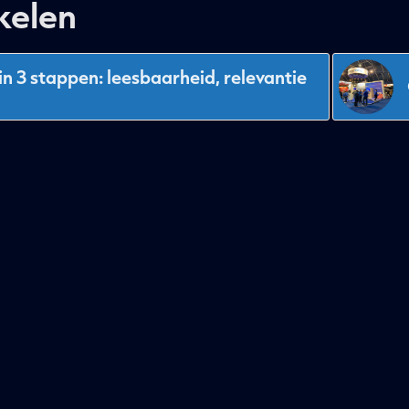
kelen
in 3 stappen: leesbaarheid, relevantie