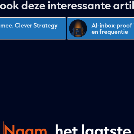
 ook deze interessante arti
s mee. Clever Strategy
AI-inbox-proof 
en frequentie
Naam
, het laatste