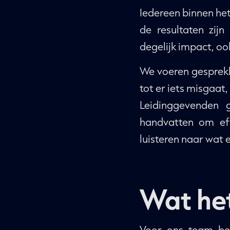
Iedereen binnen het 
de resultaten zij
degelijk impact, o
We voeren gesprekk
tot er iets misgaat
Leidinggevenden 
handvatten om eff
luisteren naar wat 
Wat het
Voor ons team bet