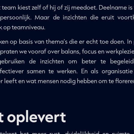
team kiest zelf of hij of zij meedoet. Deelname is v
n persoonlijk. Maar de inzichten die eruit voo
ok op teamniveau.
en op basis van thema’s die er echt toe doen. In
, praten we vooraf over balans, focus en werkplezie
gebruiken de inzichten om beter te begeleid
ectiever samen te werken. En als organisatie
er leeft en wat mensen nodig hebben om te florere
 oplevert
ekent het meer rust, duidelijkheid en ruimte