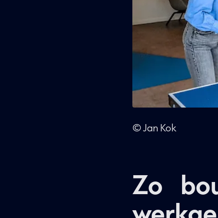
© Jan Kok
Zo bou
werkgel