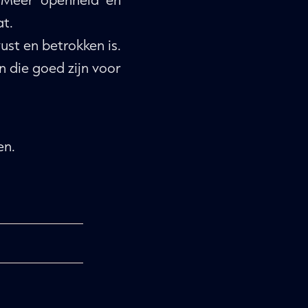
at.
st en betrokken is.
n die goed zijn voor
en.