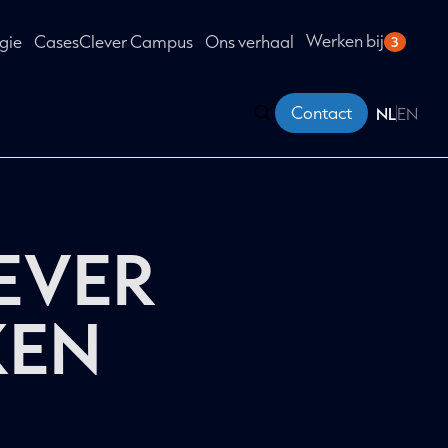
Werken bij
gie
Cases
Clever Campus
Ons verhaal
3
Contact
NL
EN
LEVER
KEN